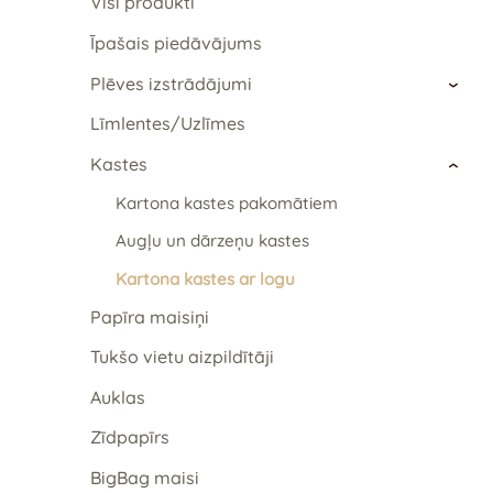
Visi produkti
Īpašais piedāvājums
Plēves izstrādājumi
›
Līmlentes/Uzlīmes
Kastes
›
Kartona kastes pakomātiem
Augļu un dārzeņu kastes
Kartona kastes ar logu
Papīra maisiņi
Tukšo vietu aizpildītāji
Auklas
Zīdpapīrs
BigBag maisi