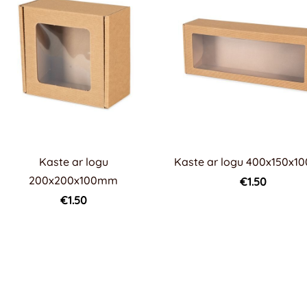
Kaste ar logu
Kaste ar logu 400x150x
200x200x100mm
€1.50
€1.50