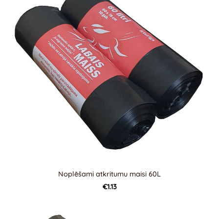
Noplēšami atkritumu maisi 60L
€1.13