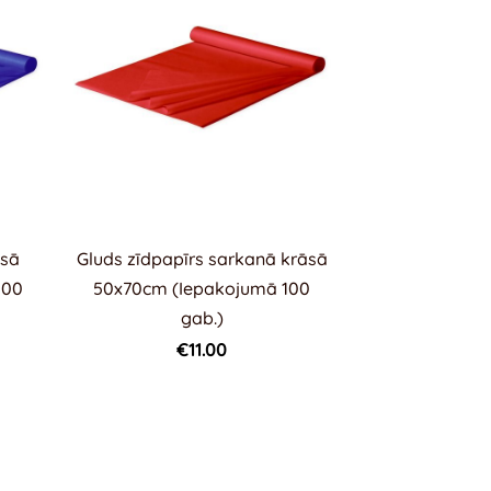
āsā
Gluds zīdpapīrs sarkanā krāsā
100
50x70cm (Iepakojumā 100
gab.)
€11.00