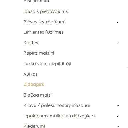
Visi produkti
Īpašais piedāvājums
Plēves izstrādājumi
›
Līmlentes/Uzlīmes
Kastes
›
Papīra maisiņi
Tukšo vietu aizpildītāji
Auklas
Zīdpapīrs
BigBag maisi
Kravu / palešu nostirpināšanai
›
Iepakojums malkai un dārzeņiem
›
Piederumi
›