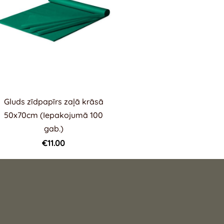
Gluds zīdpapīrs zaļā krāsā
50x70cm (Iepakojumā 100
gab.)
€11.00