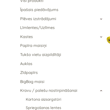
Visi produkti
Īpašais piedāvājums
Plēves izstrādājumi
›
Līmlentes/Uzlīmes
Kastes
›
Papīra maisiņi
Tukšo vietu aizpildītāji
Auklas
Zīdpapīrs
BigBag maisi
Kravu / palešu nostirpināšanai
›
Kartona aizsargstūri
Spriegošanas lentes