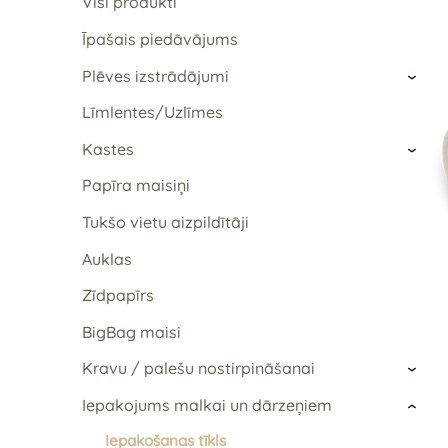
Visi produkti
Īpašais piedāvājums
Plēves izstrādājumi
›
Līmlentes/Uzlīmes
Kastes
›
Papīra maisiņi
Tukšo vietu aizpildītāji
Auklas
Zīdpapīrs
BigBag maisi
Kravu / palešu nostirpināšanai
›
Iepakojums malkai un dārzeņiem
›
Iepakošanas tīkls