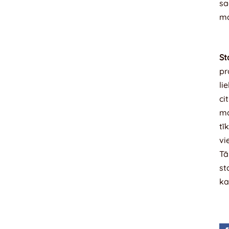
sa
ma
St
pr
li
ci
ma
tī
vi
Tā
st
ka