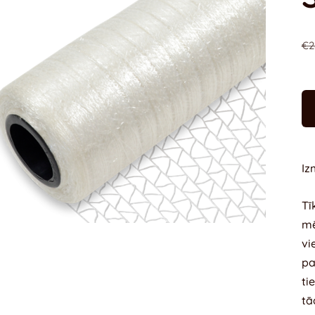
€2
Iz
Tī
mē
vi
pa
ti
tā