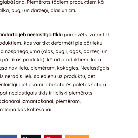
glabāšana. Piemērots tādiem produktiem kā
lka, augļi un dārzeņi, olas un citi.
andarta jeb neelastīgo tīklu
paredzēts izmantot
oduktiem, kas var tikt deformēti pie pārlieku
ela nospriegojuma (olas, augļi, ogas, dārzeņi un
ti pārtikas produkti), kā arī produktiem, kuru
sa nav liela, piemēram, kokogles. Neelastīgais
kls neradīs lielu spiedienu uz produktu, bet
enlaicīgi pietiekami labi saturēs paletes saturu.
pat neelastīgais tīkls ir lieliski piemērots
acionārai izmantošanai, piemēram,
mīnmalkas kaltēšanai.