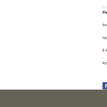
Pi
Pr
No
E-
Ka