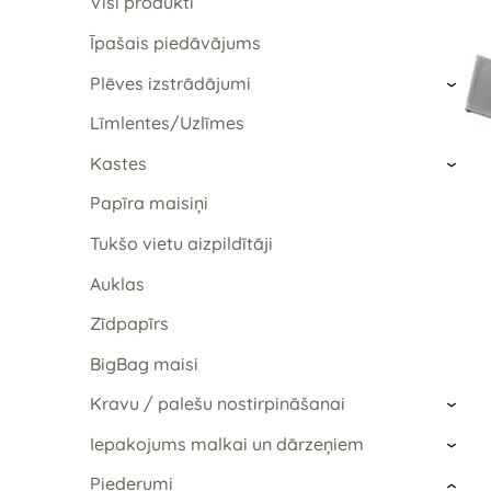
Visi produkti
Īpašais piedāvājums
Plēves izstrādājumi
›
Līmlentes/Uzlīmes
Kastes
›
Papīra maisiņi
Tukšo vietu aizpildītāji
Auklas
Zīdpapīrs
BigBag maisi
Kravu / palešu nostirpināšanai
›
Iepakojums malkai un dārzeņiem
›
Piederumi
›