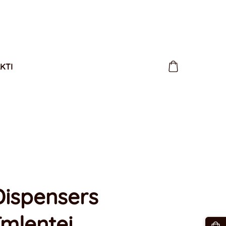
KTI
Dispensers
īmlentei