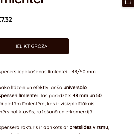
7.32
IELIKT GROZĀ
speners iepakošanas līmlentei – 48/50 mm
pako līdzeni un efektīvi ar šo
universālo
spenseri līmlentei
. Tas paredzēts
48 mm un 50
m
platām līmlentēm, kas ir visizplatītākais
mērs noliktavās, ražošanā un e-komercijā.
spensera rokturis ir aprīkots ar
pretslīdes virsmu
,