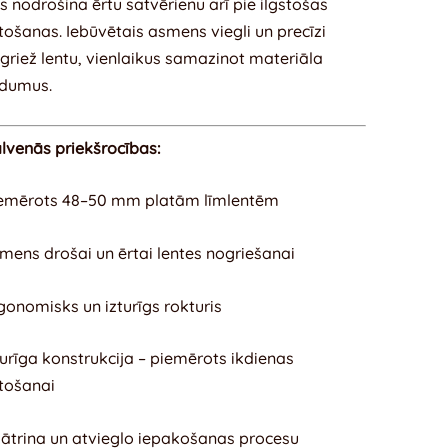
s nodrošina ērtu satvērienu arī pie ilgstošas
etošanas. Iebūvētais asmens viegli un precīzi
griež lentu, vienlaikus samazinot materiāla
dumus.
lvenās priekšrocības:
emērots 48–50 mm platām līmlentēm
mens drošai un ērtai lentes nogriešanai
gonomisks un izturīgs rokturis
turīga konstrukcija – piemērots ikdienas
etošanai
ātrina un atvieglo iepakošanas procesu