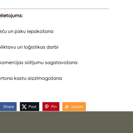
elietojums:
eču un paku iepakošana
liktavu un loģistikas darbi
komercijas sūtījumu sagatavošana
rtona kastu aizzīmogošana
Share
Post
Pin
Ieteikt