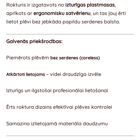
Rokturis ir izgatavots no
izturīgas plastmasas
,
aprīkots ar
ergonomisku satvērienu
, un tas ļauj ērti
lietot plēvi bez jebkāda papildu serdenes balsta.
Galvenās priekšrocības:
Piemērots plēvēm
bez serdenes (coreless)
– videi draudzīga izvēle
Atkārtoti lietojams
Izturīgs un ilgstošai profesionālai lietošanai
Ērts roktura dizains efektīvai plēves kontrolei
Samazina izlietojamā materiāla daudzumu