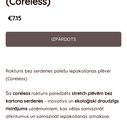
(Coreless)
€7.15
IZPĀRDOTS
Rokturis bez serdenes palešu iepakošanas plēvei
(Coreless)
Šis
coreless
rokturis paredzēts
stretch plēvēm bez
kartona serdenes
– inovatīvs un
ekoloģiski draudzīgs
risinājums
uzņēmumiem, kas vēlas samazināt
atkritumus un samazināt iepakošanas izmaksas.