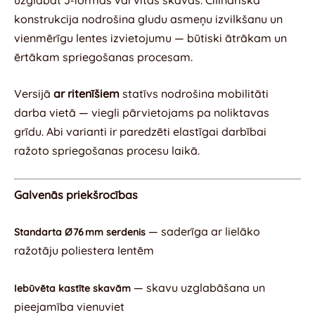
konstrukcija nodrošina gludu asmeņu izvilkšanu un
vienmērīgu lentes izvietojumu — būtiski ātrākam un
ērtākam spriegošanas procesam.
Versijā
ar ritenīšiem
statīvs nodrošina mobilitāti
darba vietā — viegli pārvietojams pa noliktavas
grīdu. Abi varianti ir paredzēti elastīgai darbībai
ražoto spriegošanas procesu laikā.
Galvenās priekšrocības
— saderīga ar lielāko
Standarta Ø 76 mm serdenis
ražotāju poliestera lentēm
— skavu uzglabāšana un
Iebūvēta kastīte skavām
pieejamība vienuviet