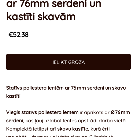
ar 76mm serdeni un
kastīti skavām
€52.38
IELIKT GROZĀ
Statīvs poliestera lentēm ar 76 mm serdeni un skavu
kastīti
Viegls statīvs poliestera lentēm
ir aprīkots ar
Ø 76 mm
serdeni
, kas ļauj uzlabot lentes apstrādi darba vietā.
Komplektā ietilpst arī
skavu kastīte
, kurā ērti
uzglabāt J‑formas vai vītās skavas. Cilindriskā