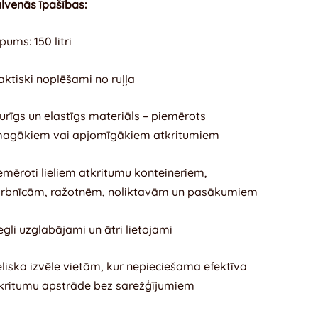
lvenās īpašības:
lpums: 150 litri
aktiski noplēšami no ruļļa
turīgs un elastīgs materiāls – piemērots
agākiem vai apjomīgākiem atkritumiem
emēroti lieliem atkritumu konteineriem,
rbnīcām, ražotnēm, noliktavām un pasākumiem
egli uzglabājami un ātri lietojami
eliska izvēle vietām, kur nepieciešama efektīva
kritumu apstrāde bez sarežģījumiem