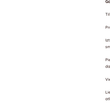
Ga
Ti
Pr
Iz
sm
Pi
da
Vi
Li
at