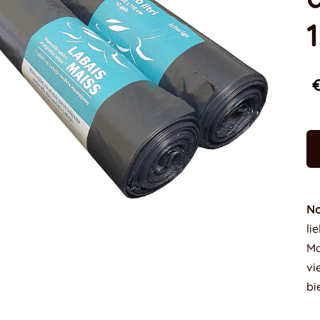
€
No
li
Ma
vi
bi