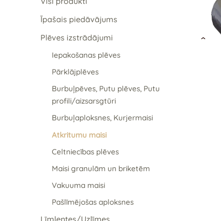
Visi produkti
Īpašais piedāvājums
Plēves izstrādājumi
›
Iepakošanas plēves
Pārklājplēves
Burbuļpēves, Putu plēves, Putu
profili/aizsarsgtūri
Burbuļaploksnes, Kurjermaisi
Atkritumu maisi
Celtniecības plēves
Maisi granulām un briketēm
Vakuuma maisi
Pašlīmējošas aploksnes
Līmlentes/Uzlīmes