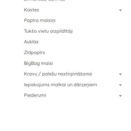
Kastes
›
Papīra maisiņi
Tukšo vietu aizpildītāji
Auklas
Zīdpapīrs
BigBag maisi
Kravu / palešu nostirpināšanai
›
Iepakojums malkai un dārzeņiem
›
Piederumi
›