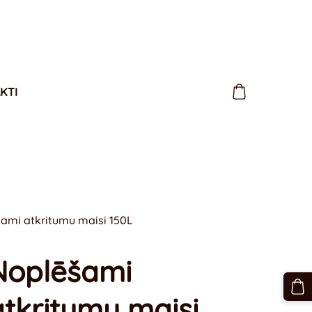
KTI
ami atkritumu maisi 150L
Noplēšami
atkritumu maisi