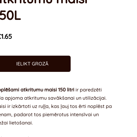
150L
1.65
IELIKT GROZĀ
plēšami atkritumu maisi 150 litri
ir paredzēti
ela apjoma atkritumu savākšanai un utilizācijai.
isi ir izkārtoti uz ruļļa, kas ļauj tos ērti noplēst pa
enam, padarot tos piemērotus intensīvai un
ežai lietošanai.