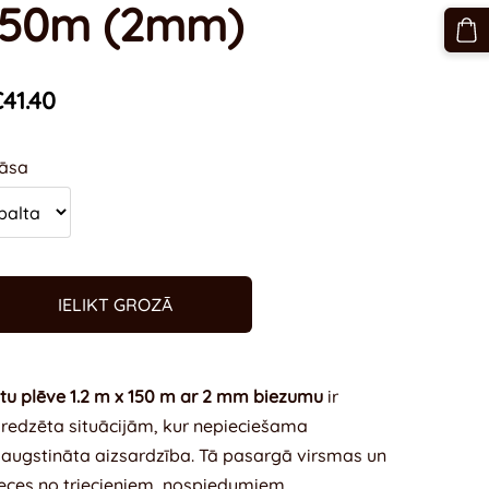
150m (2mm)
41.40
āsa
IELIKT GROZĀ
tu plēve 1.2 m x 150 m ar 2 mm biezumu
ir
redzēta situācijām, kur nepieciešama
augstināta aizsardzība. Tā pasargā virsmas un
eces no triecieniem, nospiedumiem,