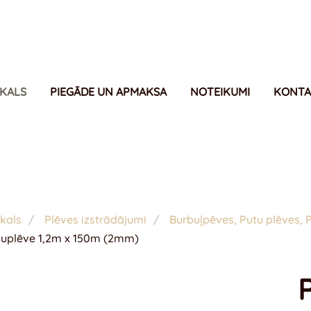
IKALS
PIEGĀDE UN APMAKSA
NOTEIKUMI
KONTA
kals
Plēves izstrādājumi
Burbuļpēves, Putu plēves, P
tuplēve 1,2m x 150m (2mm)