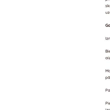
sk
uz
Ga
Iz
Bi
ai
Ma
pā
Pa
Pi
iz