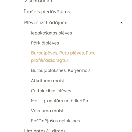
Visi produkti
Īpašais piedāvājums
Plēves izstrādājumi
›
Iepakošanas plēves
Pārklājplēves
Burbuļpēves, Putu plēves, Putu
profili/aizsarsgtūri
Burbuļaploksnes, Kurjermaisi
Atkritumu maisi
Celtniecības plēves
Maisi granulām un briketēm
Vakuuma maisi
Pašlīmējošas aploksnes
Līmlentes/Uzlīmes