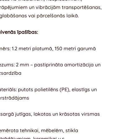
rāpējumiem un vibrācijām transportēšanas,
glabāšanas vai pārcelšanās laikā.
lvenās īpašības:
mērs: 1.2 metri platumā, 150 metri garumā
ezums: 2 mm – pastiprināta amortizācija un
zsardzība
teriāls: putots polietilēns (PE), elastīgs un
rstrādājams
sargā jutīgas, lakotas un krāsotas virsmas
emērota tehnikai, mēbelēm, stikla
strādājumiem, keramikai u.c.