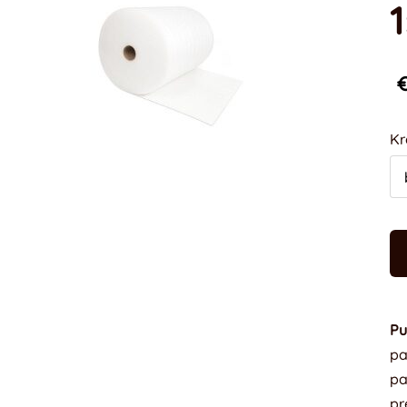
€
Kr
Pu
pa
pa
pr