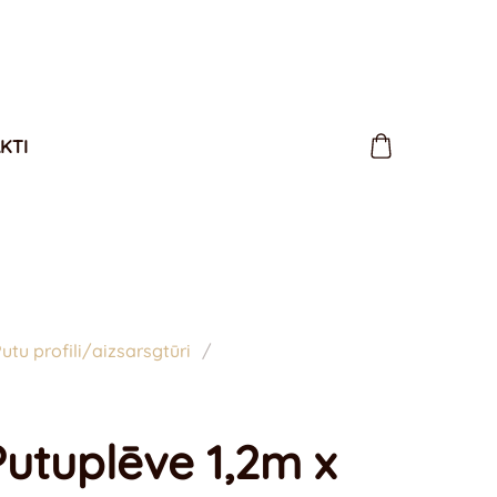
KTI
utu profili/aizsarsgtūri
Putuplēve 1,2m x