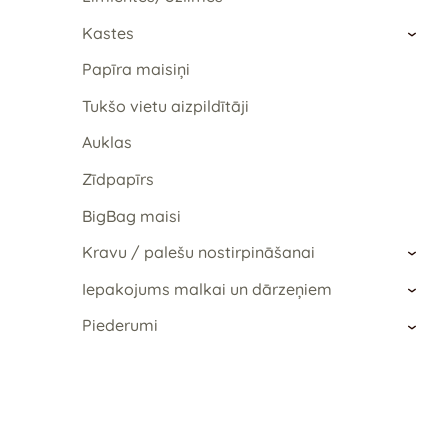
Kastes
›
Papīra maisiņi
Tukšo vietu aizpildītāji
Auklas
Zīdpapīrs
BigBag maisi
Kravu / palešu nostirpināšanai
›
Iepakojums malkai un dārzeņiem
›
Piederumi
›