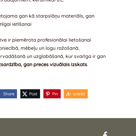
etojama gan kā starpslāņu materiāls, gan
lnīgai ietīšanai
ēve ir piemērota profesionālai lietošanai
pniecībā, mēbeļu un logu ražošanā,
rvadāšanā un uzglabāšanā, kur svarīga ir gan
zsardzība, gan preces vizuālais izskats
.
Share
Post
Pin
Ieteikt