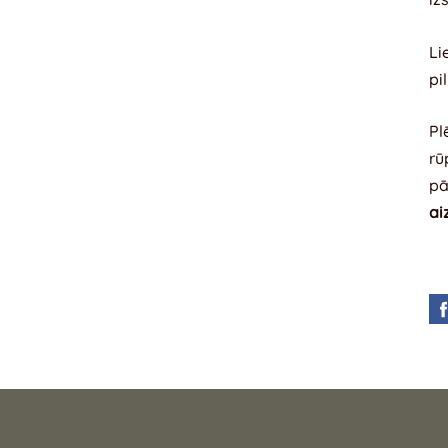
Li
pi
Pl
rū
pā
ai