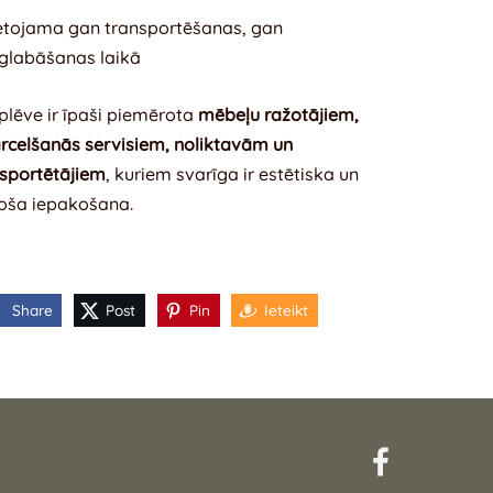
etojama gan transportēšanas, gan
glabāšanas laikā
 plēve ir īpaši piemērota
mēbeļu ražotājiem,
rcelšanās servisiem, noliktavām un
sportētājiem
, kuriem svarīga ir estētiska un
oša iepakošana.
Share
Post
Pin
Ieteikt