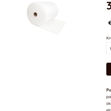
€
Kr
Pu
pa
sk
el