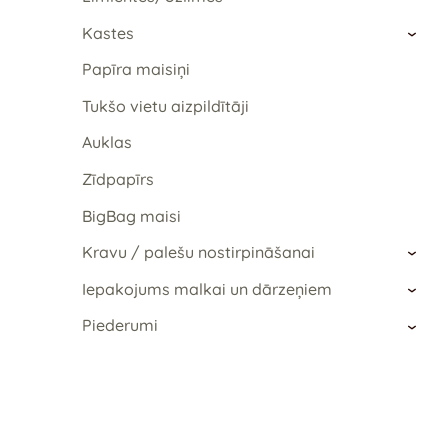
Kastes
›
Papīra maisiņi
Tukšo vietu aizpildītāji
Auklas
Zīdpapīrs
BigBag maisi
Kravu / palešu nostirpināšanai
›
Iepakojums malkai un dārzeņiem
›
Piederumi
›