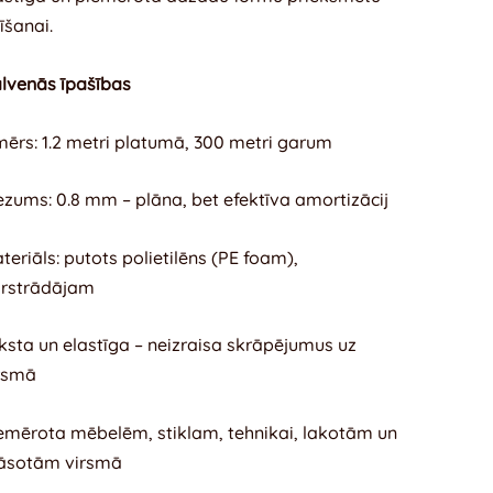
tīšanai.
lvenās īpašības
mērs: 1.2 metri platumā, 300 metri garum
ezums: 0.8 mm – plāna, bet efektīva amortizācij
teriāls: putots polietilēns (PE foam),
rstrādājam
ksta un elastīga – neizraisa skrāpējumus uz
rsmā
emērota mēbelēm, stiklam, tehnikai, lakotām un
āsotām virsmā