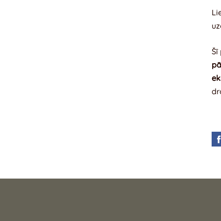
Li
uz
Šī
pā
ek
dr