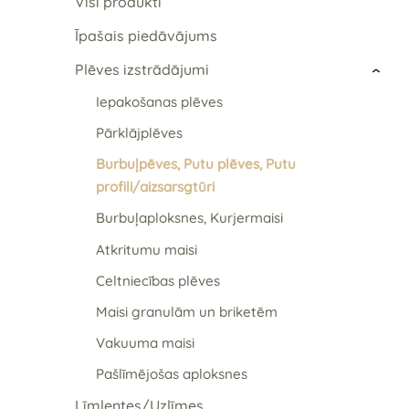
Visi produkti
Īpašais piedāvājums
Plēves izstrādājumi
›
Iepakošanas plēves
Pārklājplēves
Burbuļpēves, Putu plēves, Putu
profili/aizsarsgtūri
Burbuļaploksnes, Kurjermaisi
Atkritumu maisi
Celtniecības plēves
Maisi granulām un briketēm
Vakuuma maisi
Pašlīmējošas aploksnes
Līmlentes/Uzlīmes