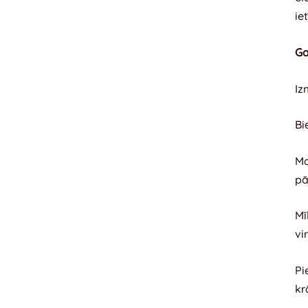
ie
Ga
Iz
Bi
Ma
pā
Mī
vi
Pi
kr