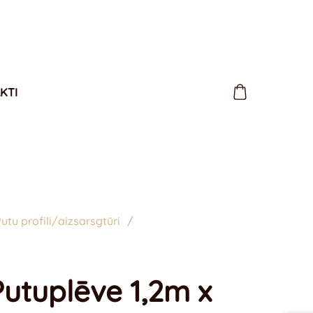
KTI
utu profili/aizsarsgtūri
Putuplēve 1,2m x