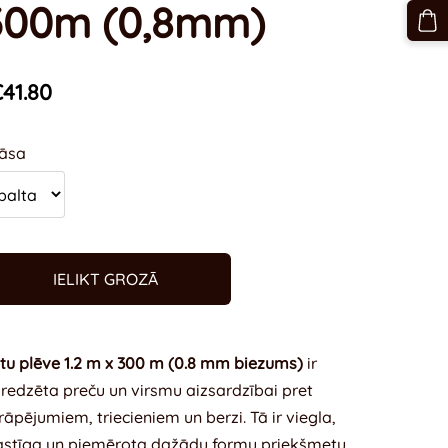
300m (0,8mm)
41.80
āsa
IELIKT GROZĀ
tu plēve 1.2 m x 300 m (0.8 mm biezums)
ir
redzēta preču un virsmu aizsardzībai pret
rāpējumiem, triecieniem un berzi. Tā ir viegla,
astīga un piemērota dažādu formu priekšmetu