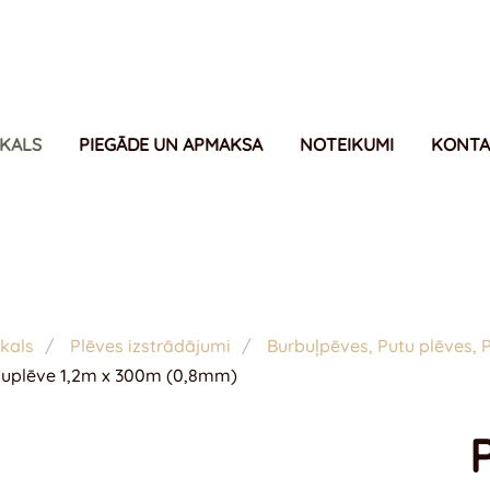
IKALS
PIEGĀDE UN APMAKSA
NOTEIKUMI
KONTA
kals
Plēves izstrādājumi
Burbuļpēves, Putu plēves, P
tuplēve 1,2m x 300m (0,8mm)