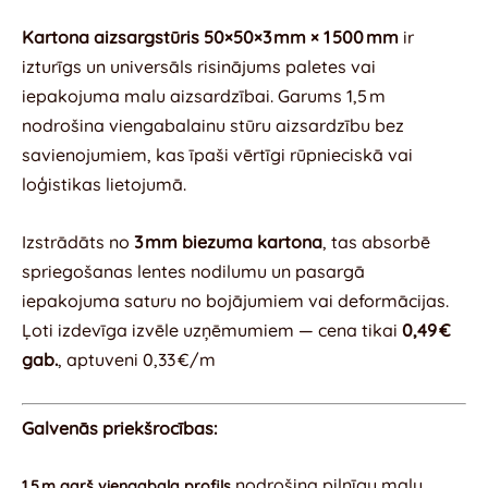
Kartona aizsargstūris 50×50×3 mm × 1 500 mm
ir
izturīgs un universāls risinājums paletes vai
iepakojuma malu aizsardzībai. Garums 1,5 m
nodrošina viengabalainu stūru aizsardzību bez
savienojumiem, kas īpaši vērtīgi rūpnieciskā vai
loģistikas lietojumā.
Izstrādāts no
3 mm biezuma kartona
, tas absorbē
spriegošanas lentes nodilumu un pasargā
iepakojuma saturu no bojājumiem vai deformācijas.
Ļoti izdevīga izvēle uzņēmumiem — cena tikai
0,49 €
gab.
, aptuveni 0,33 €/m
Galvenās priekšrocības:
nodrošina pilnīgu malu
1,5 m garš viengabala profils