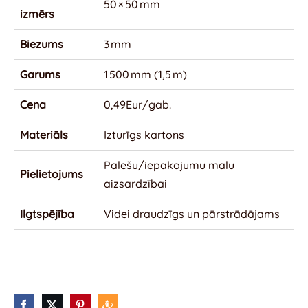
50 × 50 mm
izmērs
Biezums
3 mm
Garums
1 500 mm (1,5 m)
Cena
0,49Eur/gab.
Materiāls
Izturīgs kartons
Palešu/iepakojumu malu
Pielietojums
aizsardzībai
Ilgtspējība
Videi draudzīgs un pārstrādājams