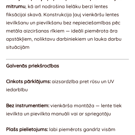
mitrumu
, kā arī nodrošina lielāku berzi lentes
fiksācijai skavā
.
Konstrukcija ļauj vienkāršu lentes
ievilkšanu un pievilkšanu bez nepieciešamības pēc
metāla aizciršanas rīkiem — ideāli piemērota āra
apstākļiem, noliktavu darbiniekiem un lauka darbu
situācijām
Galvenās priekšrocības
Cinkots pārklājums:
aizsardzība pret rūsu un UV
iedarbību
Bez instrumentiem:
vienkārša montāža — lente tiek
ievilkta un pievilkta manuāli vai ar spriegotāju
Plašs pielietojums:
labi piemērots gandrīz visām