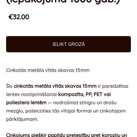
€32.00
IELIKT GROZĀ
Cinkotās metāla vītās skavas 13 mm
Šīs
cinkotās metāla vītās skavas 13 mm
ir paredzētas
lentes nostiprināšanai
kompozīta, PP, PET vai
poliestera lentēm
— nodrošinot stingru un drošu
mezglu, pateicoties tās vītajai formai un cinkotajam
pārklājumam.
Cinkojums piešķir papildu pretestību pret koroziju un