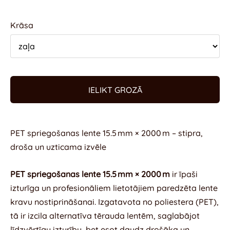
Krāsa
IELIKT GROZĀ
PET spriegošanas lente 15.5 mm × 2000 m – stipra,
droša un uzticama izvēle
PET spriegošanas lente 15.5 mm × 2000 m
ir īpaši
izturīga un profesionāliem lietotājiem paredzēta lente
kravu nostiprināšanai. Izgatavota no poliestera (PET),
tā ir izcila alternatīva tērauda lentēm, saglabājot
līdzvērtīgu izturību, bet esot daudz drošāka un