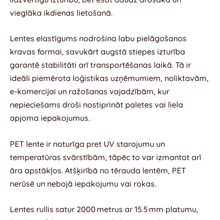
vieglāka ikdienas lietošanā.
Lentes elastīgums nodrošina labu pielāgošanos
kravas formai, savukārt augstā stiepes izturība
garantē stabilitāti arī transportēšanas laikā. Tā ir
ideāli piemērota loģistikas uzņēmumiem, noliktavām,
e-komercijai un ražošanas vajadzībām, kur
nepieciešams droši nostiprināt paletes vai liela
apjoma iepakojumus.
PET lente ir noturīga pret UV starojumu un
temperatūras svārstībām, tāpēc to var izmantot arī
āra apstākļos. Atšķirībā no tērauda lentēm, PET
nerūsē un nebojā iepakojumu vai rokas.
Lentes rullis satur 2000 metrus ar 15.5 mm platumu,